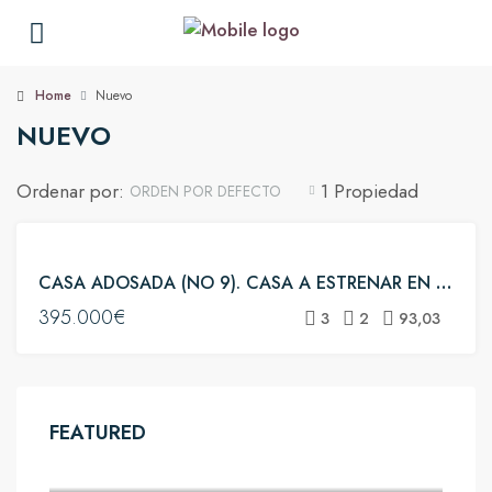
Home
Nuevo
NUEVO
Ordenar por:
1 Propiedad
ORDEN POR DEFECTO
VENTA
CASA ADOSADA (NO 9). CASA A ESTRENAR EN EL PEDRÓ, CORNELLÀ DE LLOBREGAT
DESTACADO
395.000€
NUEVO
3
2
93,03
RESERVADO
FEATURED
525.000€
Intercanviador Cornellà Centre, Carretera d'Esplugues, la Gavarra, Cornellà de Llobregat, Baix Llobregat, Barcelona, Catalunya, 08940, España