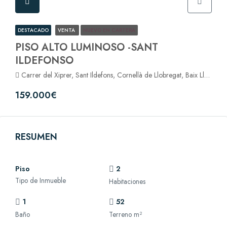
DESTACADO
VENTA
NUEVO EN CARTERA
PISO ALTO LUMINOSO -SANT
ILDEFONSO
Carrer del Xiprer, Sant Ildefons, Cornellà de Llobregat, Baix Llobregat, Barcelona, Catalunya, 08940, España
159.000€
RESUMEN
Piso
2
Tipo de Inmueble
Habitaciones
1
52
Baño
Terreno m²