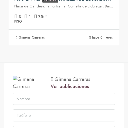
Plaça de Gandesa, la Fontsanta, Cornellà de Llobregat, Baix Llobregat, Barcelona, Catalunya, 08940, España
3
1
75
m²
PISO
Gimena Carreras
hace 6 meses
Gimena Carreras
Ver publicaciones