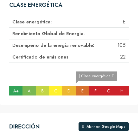
CLASE ENERGÉTICA
E
Clase energética:
Rendimiento Global de Energía:
105
Desempeño de la enegía renovable:
22
Certificado de emisiones:
| Clase energética E
A+
A
B
C
D
E
F
G
H
DIRECCIÓN
Abrir en Google Maps